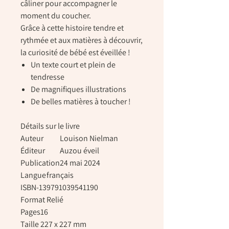
câliner pour accompagner le
moment du coucher.
Grâce à cette histoire tendre et
rythmée et aux matières à découvrir,
la curiosité de bébé est éveillée !
Un texte court et plein de
tendresse
De magnifiques illustrations
De belles matières à toucher !
Détails sur le livre
Auteur
Louison Nielman
Éditeur
Auzou éveil
Publication
24 mai 2024
Langue
français
ISBN-13
9791039541190
Format
Relié
Pages
16
Taille
227 x 227 mm