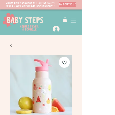
Visitez notre boutique en ligne de jouets.
LA BOUTIQUE
PLUS de 3000 disponibles immédiatement !
VIP Club