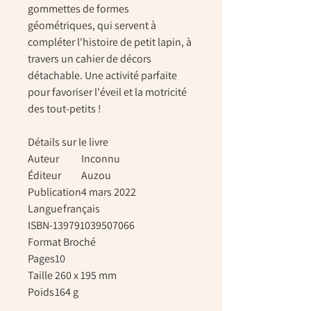
gommettes de formes
géométriques, qui servent à
compléter l'histoire de petit lapin, à
travers un cahier de décors
détachable. Une activité parfaite
pour favoriser l'éveil et la motricité
des tout-petits !
Détails sur le livre
Auteur
Inconnu
Éditeur
Auzou
Publication
4 mars 2022
Langue
français
ISBN-13
9791039507066
Format
Broché
Pages
10
Taille
260 x 195 mm
Poids
164 g