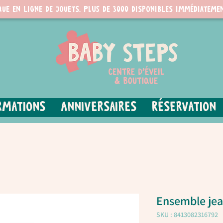
que en ligne de jouets. PLUS de 3000 disponibles immédiatemen
rmations
Anniversaires
Réservation
Ensemble jea
SKU : 8413082316792