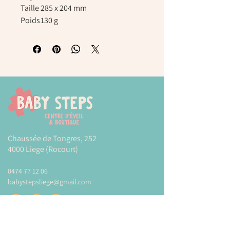
Taille
285 x 204 mm
Poids
130 g
Chaussée de Tongres, 252
4000 Liege (Rocourt)
0474 77 12 06
babystepsliege@gmail.com