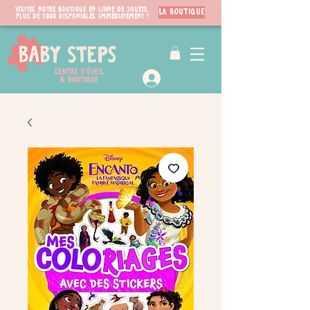
Visitez notre boutique en ligne de jouets.
LA BOUTIQUE
PLUS de 3000 disponibles immédiatement !
VIP Club