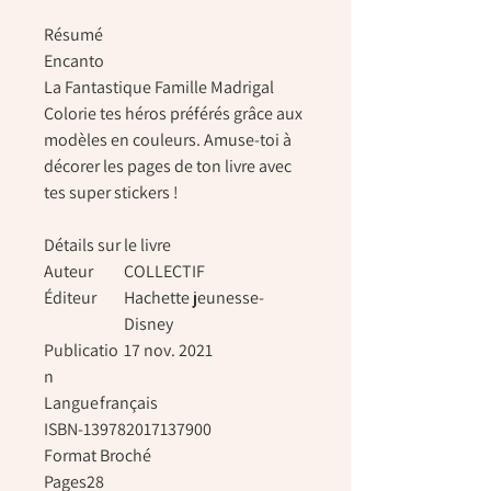
Résumé
Encanto
La Fantastique Famille Madrigal
Colorie tes héros préférés grâce aux
modèles en couleurs. Amuse-toi à
décorer les pages de ton livre avec
tes super stickers !
Détails sur le livre
Auteur
COLLECTIF
Éditeur
Hachette jeunesse-
Disney
Publicatio
17 nov. 2021
n
Langue
français
ISBN-13
9782017137900
Format
Broché
Pages
28