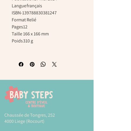
Langue
français
ISBN-13
9788830381247
Format
Relié
Pages
12
Taille
166 x 166 mm
Poids
310 g
Chaussée de Tongres, 252
4000 Liege (Rocourt)