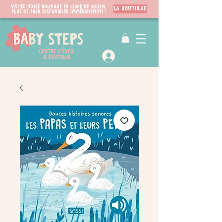
Visitez notre boutique en ligne de jouets.
LA BOUTIQUE
PLUS de 3000 disponibles immédiatement !
VIP Club