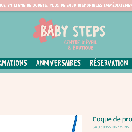
que en ligne de jouets. PLUS de 3000 disponibles immédiatemen
rmations
Anniversaires
Réservation
Coque de pro
SKU : 8055186275195