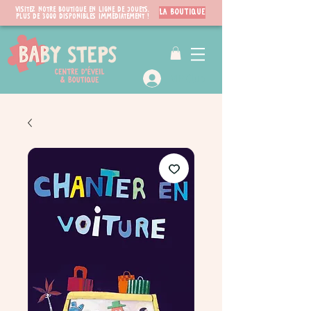
Visitez notre boutique en ligne de jouets.
LA BOUTIQUE
PLUS de 3000 disponibles immédiatement !
VIP Club