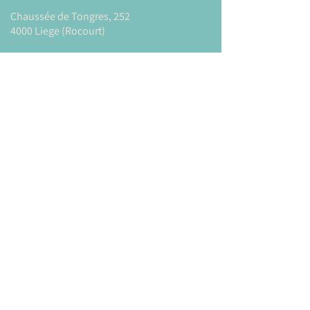
Chaussée de Tongres, 252
4000 Liege (Rocourt)
0474 77 12 06
babystepsliege@gmail.com
Newsletter
Inscrivez-vous à notre newsletter pour être
tenu au courant de nos actualités.