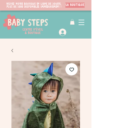
Visitez notre boutique en ligne de jouets.
LA BOUTIQUE
PLUS de 3000 disponibles immédiatement !
VIP Club