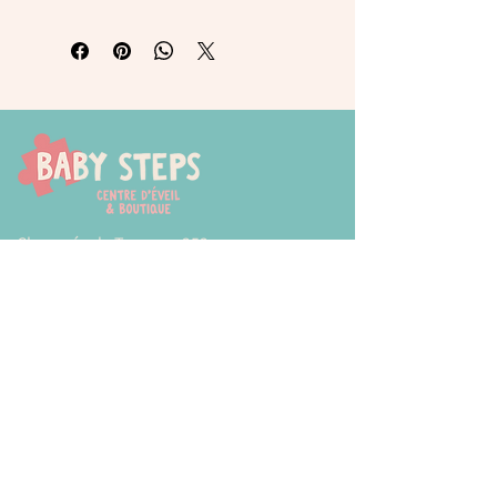
Chaussée de Tongres, 252
4000 Liege (Rocourt)
0474 77 12 06
babystepsliege@gmail.com
Newsletter