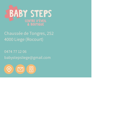
Chaussée de Tongres, 252
4000 Liege (Rocourt)
0474 77 12 06
babystepsliege@gmail.com
Newsletter
Inscrivez-vous à notre newsletter pour être
tenu au courant de nos actualités.