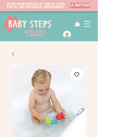
Visitez notre boutique en ligne de jouets.
LA BOUTIQUE
PLUS de 3000 disponibles immédiatement !
VIP Club