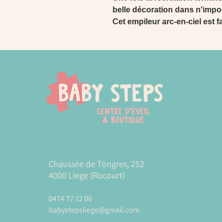
belle décoration dans n'impor
Cet empileur arc-en-ciel est f
Chaussée de Tongres, 252
4000 Liege (Rocourt)
0474 77 12 06
babystepsliege@gmail.com