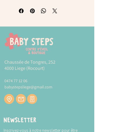
Jeu magnétique modèle saisons pour
apprendre les saisons en combinant
différents vêtements en fonction de la
période de l’année.
Chaque jeu comprend : 1 plaque
aimantée de 36 x 18 cm à emboîter et 24
pièces magnétiques avec différentes
parties du corps.
Chaussée de Tongres, 252
Jeu à haute valeur didactique : stimule
4000 Liege (Rocourt)
l’observation et l’imagination, augmente la
capacité de concentration et d'attention
0474 77 12 06
et éveille l’intérêt dans les objets, les
babystepsliege@gmail.com
animaux et les personnages.
Newsletter
Inscrivez-vous à notre newsletter pour être