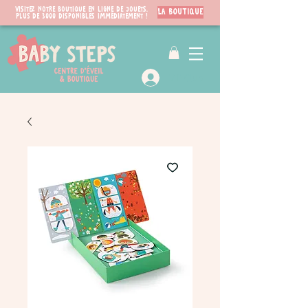
Visitez notre boutique en ligne de jouets.
LA BOUTIQUE
PLUS de 3000 disponibles immédiatement !
VIP Club