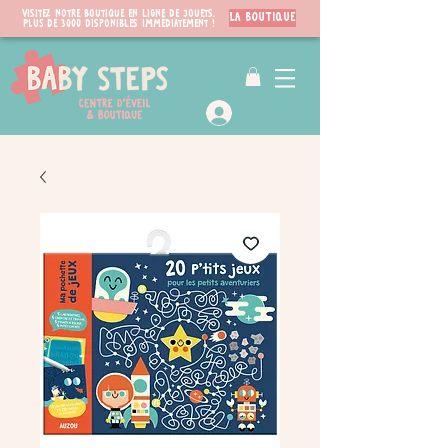
Visitez notre boutique en ligne de jouets.
LA BOUTIQUE
PLUS de 3000 disponibles immédiatement !
VIP Club