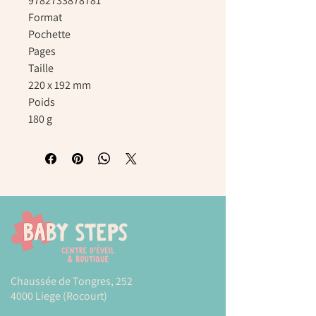
9782733878781
Format
Pochette
Pages
Taille
220 x 192 mm
Poids
180 g
Chaussée de Tongres, 252
4000 Liege (Rocourt)