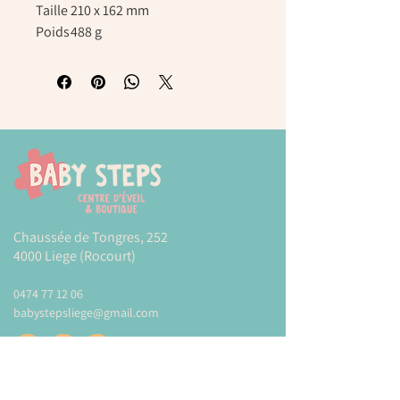
Taille
210 x 162 mm
Poids
488 g
Chaussée de Tongres, 252
4000 Liege (Rocourt)
0474 77 12 06
babystepsliege@gmail.com