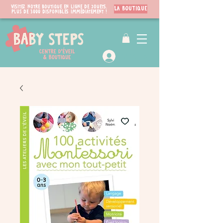
Visitez notre boutique en ligne de jouets.
LA BOUTIQUE
PLUS de 3000 disponibles immédiatement !
VIP Club