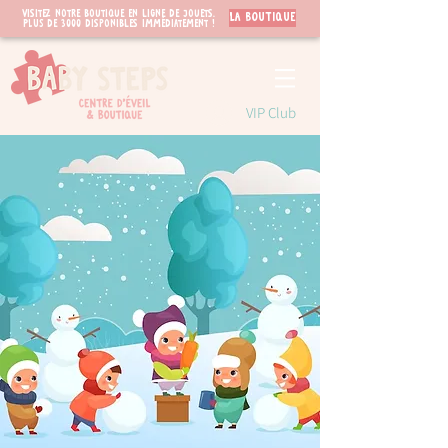
Visitez notre boutique en ligne de jouets.
LA BOUTIQUE
PLUS de 3000 disponibles immédiatement !
VIP Club