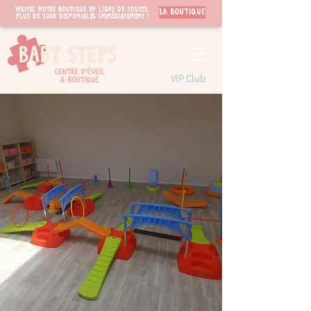
Visitez notre boutique en ligne de jouets.
LA BOUTIQUE
PLUS de 3000 disponibles immédiatement !
VIP Club