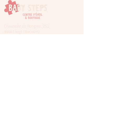
Chaussée de Tongres, 252
4000 Liege (Rocourt)
0474 77 12 06
babystepsliege@gmail.com
Newsletter
Inscrivez-vous à notre newsletter pour être
tenu au courant de nos actualités.