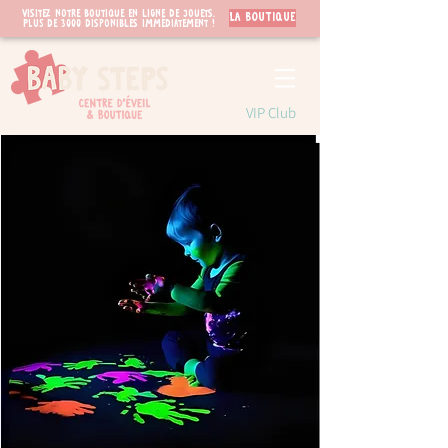
Visitez notre boutique en ligne de jouets.
LA BOUTIQUE
PLUS de 3000 disponibles immédiatement !
VIP Club