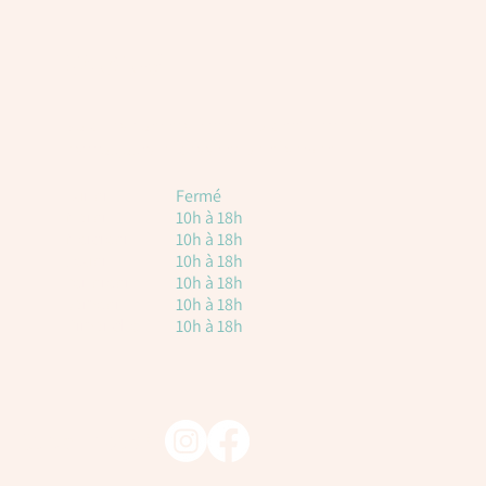
Horaires
Voici les horaires à titre indicatif. Attention, il
est toujours nécessaire de réserver.
Lundi
Fermé
Mardi
10h à 18h
Mercredi
10h à 18h
Jeudi
10h à 18h
vendredi
10h à 18h
Samedi
10h à 18h
Dimanche
10h à 18h
Suivez-nous !