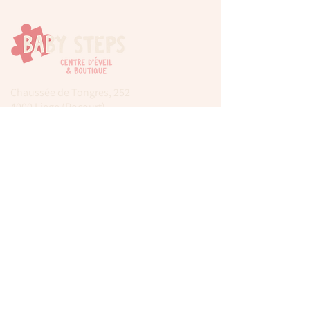
Chaussée de Tongres, 252
4000 Liege (Rocourt)
0474 77 12 06
babystepsliege@gmail.com
Newsletter
Inscrivez-vous à notre newsletter pour être
tenu au courant de nos actualités.