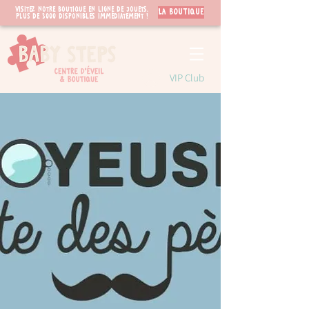
Visitez notre boutique en ligne de jouets.
LA BOUTIQUE
PLUS de 3000 disponibles immédiatement !
VIP Club