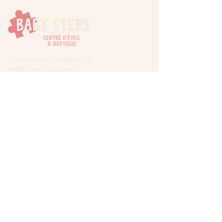
Chaussée de Tongres, 252
4000 Liege (Rocourt)
0474 77 12 06
babystepsliege@gmail.com
Newsletter
Inscrivez-vous à notre newsletter pour être
tenu au courant de nos actualités.