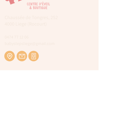
Chaussée de Tongres, 252
4000 Liege (Rocourt)
0474 77 12 06
babystepsliege@gmail.com
Newsletter
Inscrivez-vous à notre newsletter pour être
tenu au courant de nos actualités.