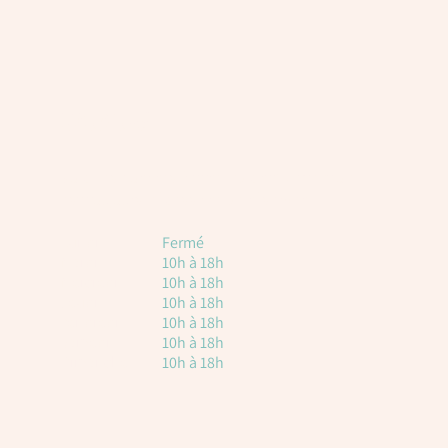
Horaires
Voici les horaires à titre indicatif. Attention, il
est toujours nécessaire de réserver.
Lundi
Fermé
Mardi
10h à 18h
Mercredi
10h à 18h
Jeudi
10h à 18h
vendredi
10h à 18h
Samedi
10h à 18h
Dimanche
10h à 18h