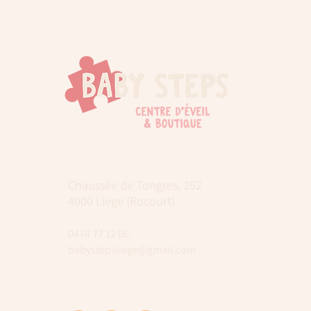
Chaussée de Tongres, 252
4000 Liege (Rocourt)
0474 77 12 06
babystepsliege@gmail.com