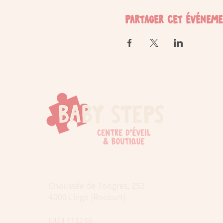
Partager cet événem
Chaussée de Tongres, 252
4000 Liege (Rocourt)
0474 77 12 06