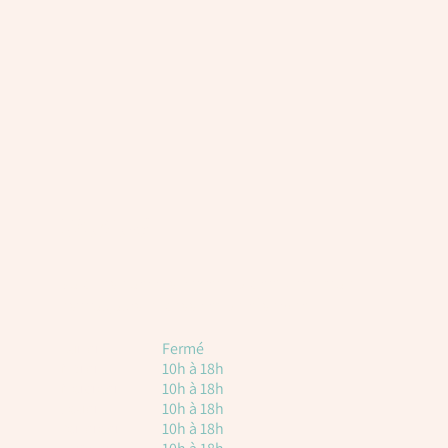
Horaires
Voici les horaires à titre indicatif. Attention, il
est toujours nécessaire de réserver.
Lundi
Fermé
Mardi
10h à 18h
Mercredi
10h à 18h
Jeudi
10h à 18h
vendredi
10h à 18h
Samedi