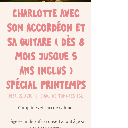
Charlotte avec
son accordéon et
sa guitare ( dès 8
mois jusque 5
ans inclus )
Spécial Printemps
mer. 22 avr.
  |  
Chau. de Tongres 252
Comptines et jeux de rythme.
L'âge est indicatif car ouvert à tout âge si