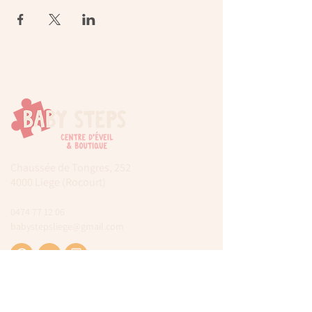
Chaussée de Tongres, 252
4000 Liege (Rocourt)
0474 77 12 06
babystepsliege@gmail.com
Newsletter