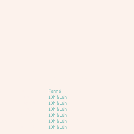
Horaires
Voici les horaires à titre indicatif. Attention, il
est toujours nécessaire de réserver.
Lundi
Fermé
Mardi
10h à 18h
Mercredi
10h à 18h
Jeudi
10h à 18h
vendredi
10h à 18h
Samedi
10h à 18h
Dimanche
10h à 18h