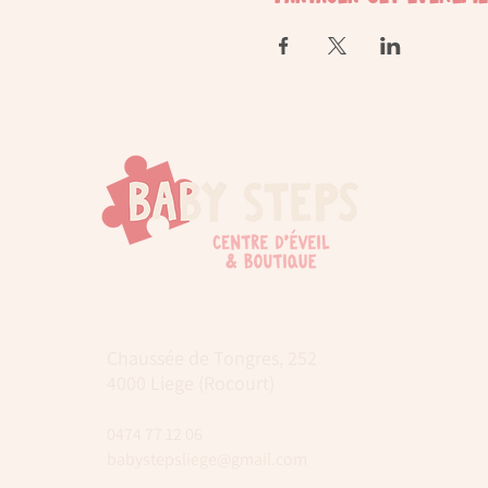
Chaussée de Tongres, 252
4000 Liege (Rocourt)
0474 77 12 06
babystepsliege@gmail.com