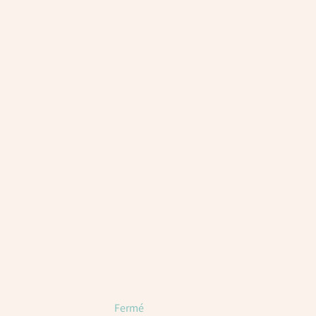
Horaires
Voici les horaires à titre indicatif. Attention, il
est toujours nécessaire de réserver.
Lundi
Fermé