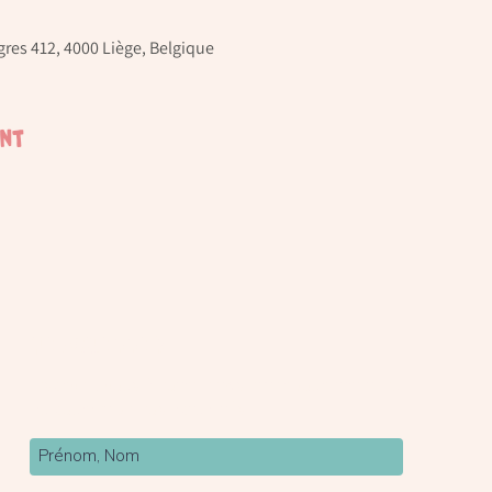
res 412, 4000 Liège, Belgique
ent
Newsletter
Inscrivez-vous à notre newsletter pour être tenu
au courant de nos actualités.