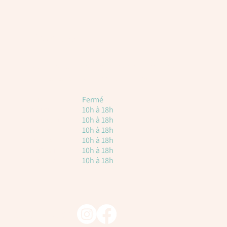
Horaires
Voici les horaires à titre indicatif. Attention, il
est toujours nécessaire de réserver.
Lundi
Fermé
Mardi
10h à 18h
Mercredi
10h à 18h
Jeudi
10h à 18h
vendredi
10h à 18h
Samedi
10h à 18h
Dimanche
10h à 18h
Suivez-nous !