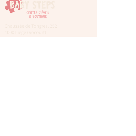
Chaussée de Tongres, 252
4000 Liege (Rocourt)
0474 77 12 06
babystepsliege@gmail.com
Newsletter
Inscrivez-vous à notre newsletter pour être
tenu au courant de nos actualités.