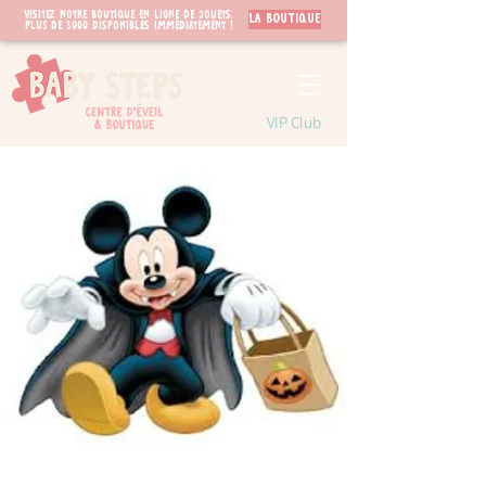
Visitez notre boutique en ligne de jouets.
LA BOUTIQUE
PLUS de 3000 disponibles immédiatement !
VIP Club