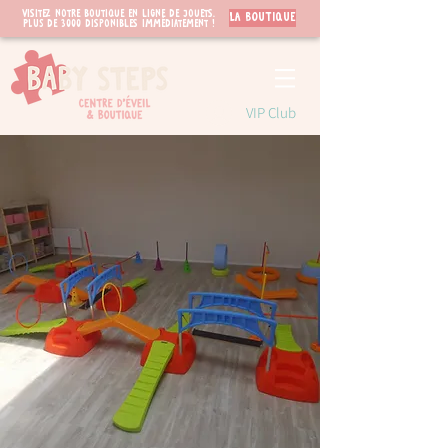
Visitez notre boutique en ligne de jouets.
LA BOUTIQUE
PLUS de 3000 disponibles immédiatement !
VIP Club