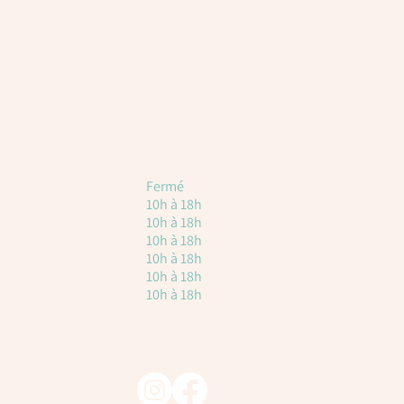
Horaires
Voici les horaires à titre indicatif. Attention, il
est toujours nécessaire de réserver.
Lundi
Fermé
Mardi
10h à 18h
Mercredi
10h à 18h
Jeudi
10h à 18h
vendredi
10h à 18h
Samedi
10h à 18h
Dimanche
10h à 18h
Suivez-nous !