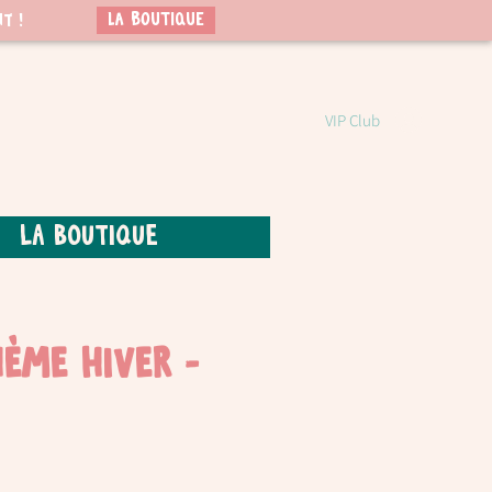
LA BOUTIQUE
t !
VIP Club
La boutique
hème hiver -