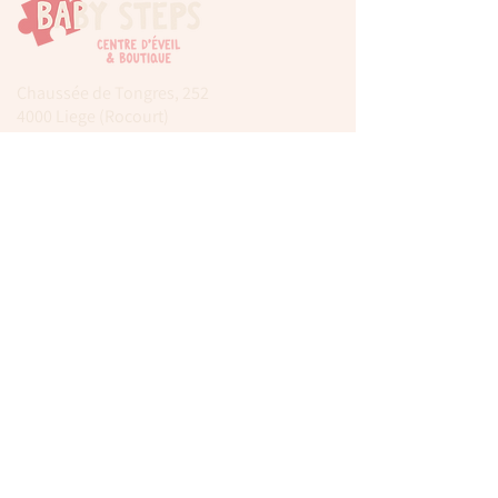
Chaussée de Tongres, 252
4000 Liege (Rocourt)
0474 77 12 06
babystepsliege@gmail.com
Newsletter
Inscrivez-vous à notre newsletter pour être
tenu au courant de nos actualités.