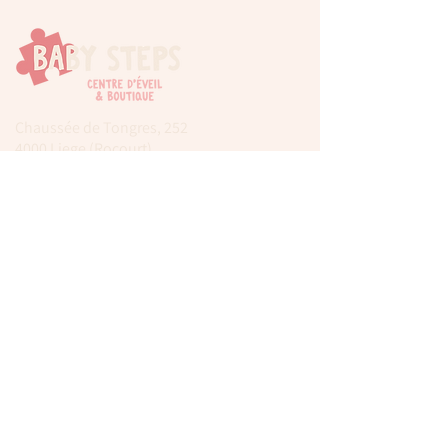
Chaussée de Tongres, 252
4000 Liege (Rocourt)
0474 77 12 06
babystepsliege@gmail.com
Newsletter
Inscrivez-vous à notre newsletter pour être
tenu au courant de nos actualités.