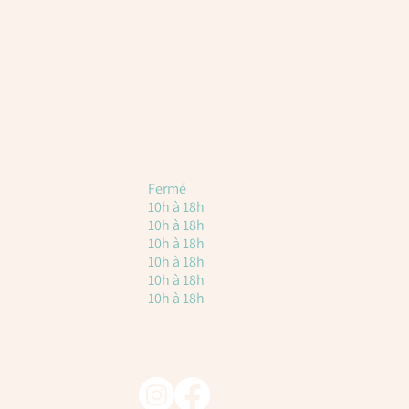
Horaires
Voici les horaires à titre indicatif. Attention, il
est toujours nécessaire de réserver.
Lundi
Fermé
Mardi
10h à 18h
Mercredi
10h à 18h
Jeudi
10h à 18h
vendredi
10h à 18h
Samedi
10h à 18h
Dimanche
10h à 18h
Suivez-nous !