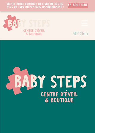
Visitez notre boutique en ligne de jouets.
LA BOUTIQUE
PLUS de 3000 disponibles immédiatement !
VIP Club