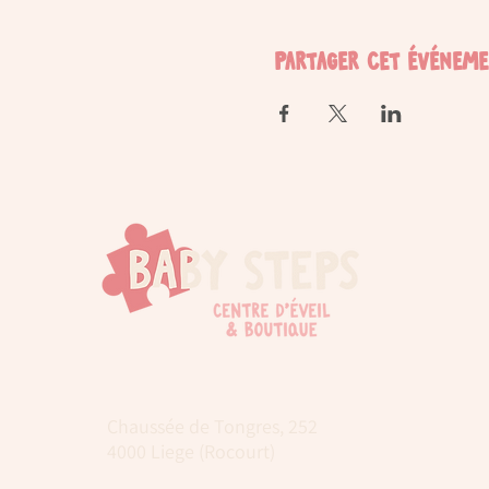
Partager cet événem
Chaussée de Tongres, 252
4000 Liege (Rocourt)