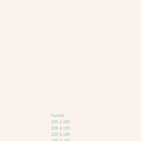
Horaires
Voici les horaires à titre indicatif. Attention, il
est toujours nécessaire de réserver.
Lundi
Fermé
Mardi
10h à 18h
Mercredi
10h à 18h
Jeudi
10h à 18h
vendredi
10h à 18h