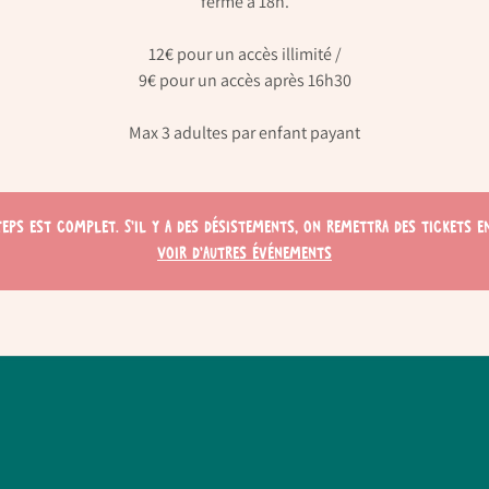
ferme à 18h.
12€ pour un accès illimité /
9€ pour un accès après 16h30
Max 3 adultes par enfant payant
teps est complet. S'il y a des désistements, on remettra des tickets en
Voir d'autres événements