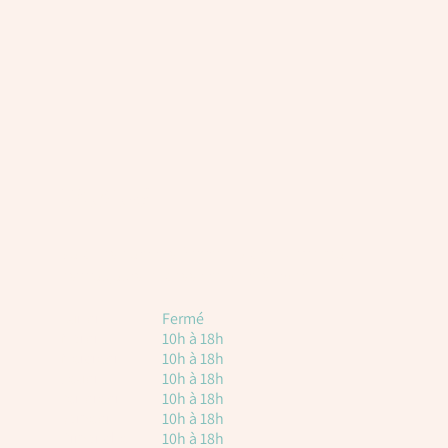
Horaires
Voici les horaires à titre indicatif. Attention, il
est toujours nécessaire de réserver.
Lundi
Fermé
Mardi
10h à 18h
Mercredi
10h à 18h
Jeudi
10h à 18h
vendredi
10h à 18h
Samedi
10h à 18h
Dimanche
10h à 18h