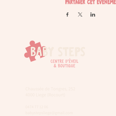
Partager cet événem
Chaussée de Tongres, 252
4000 Liege (Rocourt)
0474 77 12 06
babystepsliege@gmail.com