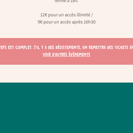
ferme à 18h.
12€ pour un accès illimité /
9€ pour un accès après 16h30
teps est complet. S'il y a des désistements, on remettra des tickets en
Voir d'autres événements