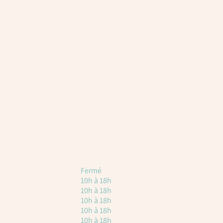
Horaires
Voici les horaires à titre indicatif. Attention, il
est toujours nécessaire de réserver.
Lundi
Fermé
Mardi
10h à 18h
Mercredi
10h à 18h
Jeudi
10h à 18h
vendredi
10h à 18h
Samedi
10h à 18h