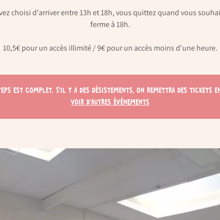
vez choisi d'arriver entre 13h et 18h, vous quittez quand vous souhai
ferme à 18h.
10,5€ pour un accès illimité / 9€ pour un accès moins d'une heure.
teps est complet. S'il y a des désistements, on remettra des tickets en
Voir d'autres événements