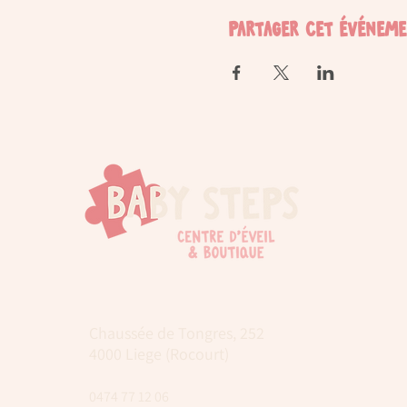
Partager cet événem
Chaussée de Tongres, 252
4000 Liege (Rocourt)
0474 77 12 06