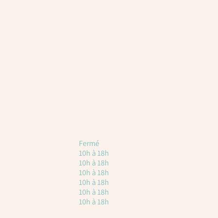
Horaires
Voici les horaires à titre indicatif. Attention, il
est toujours nécessaire de réserver.
Lundi
Fermé
Mardi
10h à 18h
Mercredi
10h à 18h
Jeudi
10h à 18h
vendredi
10h à 18h
Samedi
10h à 18h
Dimanche
10h à 18h