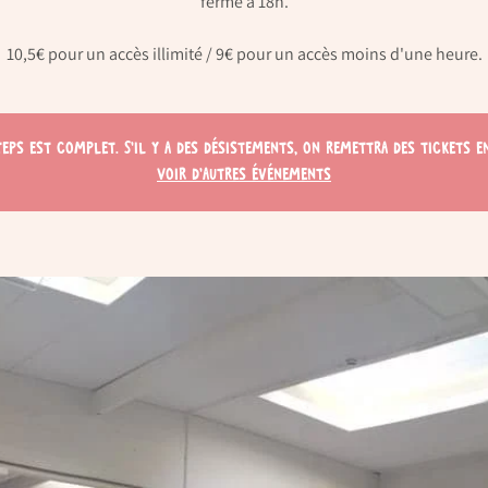
ferme à 18h.
10,5€ pour un accès illimité / 9€ pour un accès moins d'une heure.
teps est complet. S'il y a des désistements, on remettra des tickets en
Voir d'autres événements