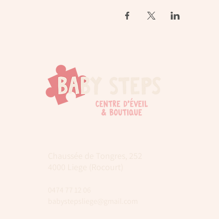
Chaussée de Tongres, 252
4000 Liege (Rocourt)
0474 77 12 06
babystepsliege@gmail.com