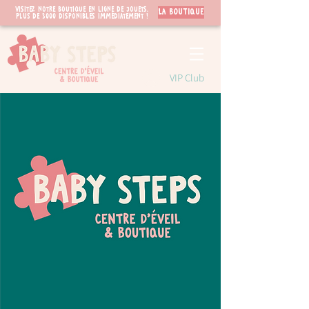
Visitez notre boutique en ligne de jouets.
LA BOUTIQUE
PLUS de 3000 disponibles immédiatement !
VIP Club