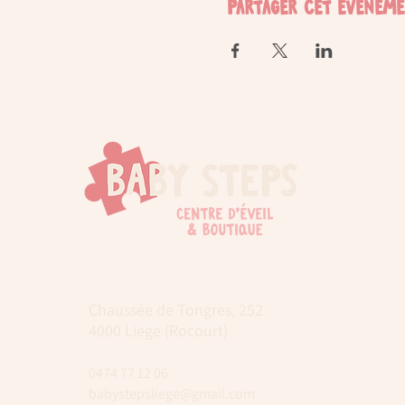
Partager cet événem
Chaussée de Tongres, 252
4000 Liege (Rocourt)
0474 77 12 06
babystepsliege@gmail.com