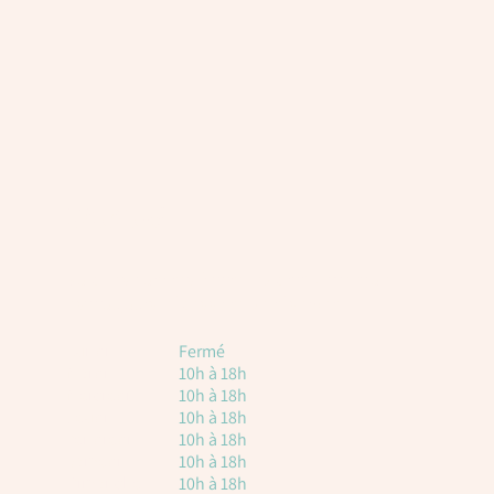
Horaires
Voici les horaires à titre indicatif. Attention, il
est toujours nécessaire de réserver.
Lundi
Fermé
Mardi
10h à 18h
Mercredi
10h à 18h
Jeudi
10h à 18h
vendredi
10h à 18h
Samedi
10h à 18h
Dimanche
10h à 18h