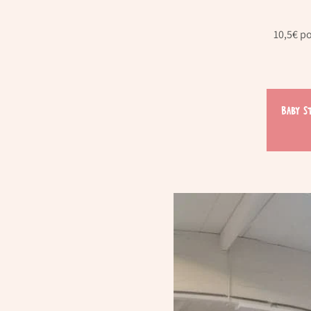
10,5€ po
Baby S