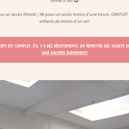
ferme à 18h 😉
ur un accès illimité / 9€ pour un accès moins d'une heure. GRATUIT
enfants de moins d'un an!
teps est complet. S'il y a des désistements, on remettra des tickets en
Voir d'autres événements