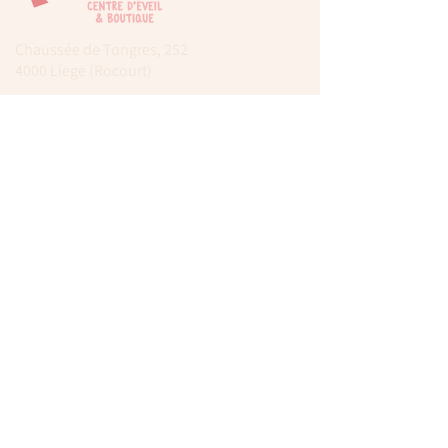
Chaussée de Tongres, 252
4000 Liege (Rocourt)
0474 77 12 06
babystepsliege@gmail.com
Newsletter
Inscrivez-vous à notre newsletter pour être
tenu au courant de nos actualités.