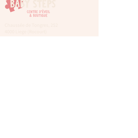
Chaussée de Tongres, 252
4000 Liege (Rocourt)
0474 77 12 06
babystepsliege@gmail.com
Newsletter
Inscrivez-vous à notre newsletter pour être
tenu au courant de nos actualités.