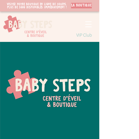
Visitez notre boutique en ligne de jouets.
LA BOUTIQUE
PLUS de 3000 disponibles immédiatement !
VIP Club