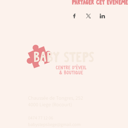
Partager cet événem
Chaussée de Tongres, 252
4000 Liege (Rocourt)
0474 77 12 06
babystepsliege@gmail.com