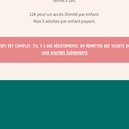
ferme à 18h.
12€ pour un accès illimité par enfant.
Max 3 adultes par enfant payant.
teps est complet. S'il y a des désistements, on remettra des tickets en
Voir d'autres événements