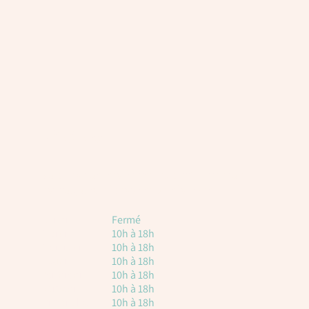
Horaires
Voici les horaires à titre indicatif. Attention, il
est toujours nécessaire de réserver.
Lundi
Fermé
Mardi
10h à 18h
Mercredi
10h à 18h
Jeudi
10h à 18h
vendredi
10h à 18h
Samedi
10h à 18h
Dimanche
10h à 18h