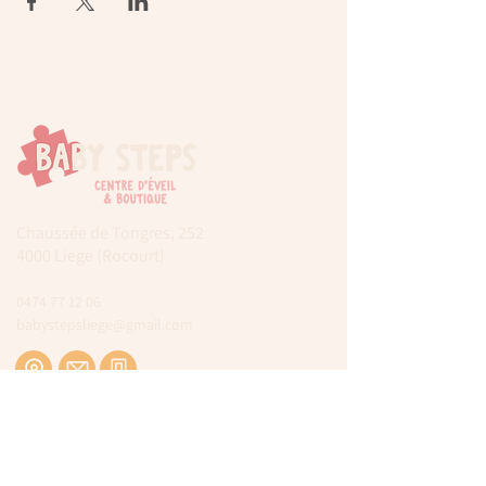
Chaussée de Tongres, 252
4000 Liege (Rocourt)
0474 77 12 06
babystepsliege@gmail.com
Newsletter
Inscrivez-vous à notre newsletter pour être