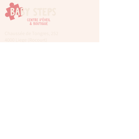
Chaussée de Tongres, 252
4000 Liege (Rocourt)
0474 77 12 06
babystepsliege@gmail.com
Newsletter
Inscrivez-vous à notre newsletter pour être
tenu au courant de nos actualités.